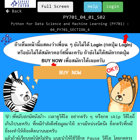
Full Screen
Help
Login
Back
PY701_04_01_S02
Python for Data Science and Machine Learning (PY701) :
04_PY701_SECTION_4
BUY NOW
🐻:
พี่หมีบอกนิดนึงน้า~
เวลาดูวิดีโอ อย่ากดรัว ๆ หรือกด skip วิดีโอถี่
เกินไปนะครับ พี่หมีกำลังดึงข้อมูลมาให้ อาจมีหน่วงนิดนึง ยิ่งกดรัวพี่หมี
ยิ่งงงทำให้ต้องคิดนานนะครับ
แล้วถ้าผู้เรียนจดโน้ตไม่ทัน แนะนำให้ใช้วิธีกด Pause วิดีโอ โดยกดตรง