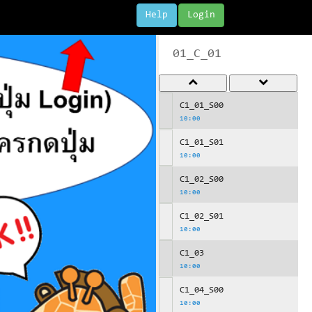
Help
Login
01_C_01
C1_01_S00
10:00
C1_01_S01
10:00
C1_02_S00
10:00
C1_02_S01
10:00
C1_03
10:00
C1_04_S00
10:00