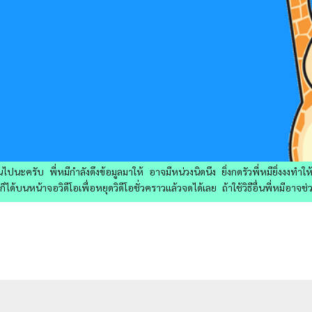
ไปนะครับ พี่หมีกำลังดึงข้อมูลมาให้ อาจมีหน่วงนิดนึง ยิ่งกดรัวพี่หมียิ่งงงทำ
ด้บนหน้าจอวิดีโอเพื่อหยุดวิดีโอชั่วคราวแล้วจดได้เลย ถ้าใช้วิธีอื่นพี่หมีอาจช่