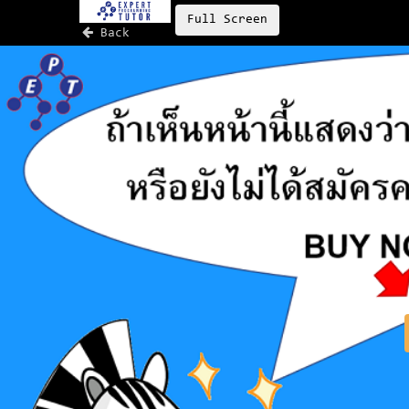
Full Screen
Back