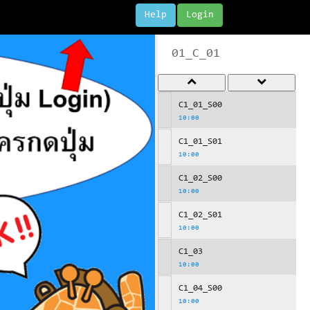
Help
Login
01_C_01
C1_01_S00
10:00
C1_01_S01
10:00
C1_02_S00
10:00
C1_02_S01
10:00
C1_03
10:00
C1_04_S00
10:00