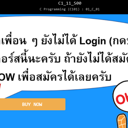
C1_11_S00
C Programming (C101) : 01_C_01
BUY NOW