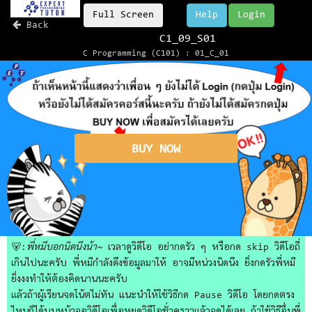
Full Screen
Help
Login
Back
C1_09_S01
C Programming (C101) : 01_C_01
BUY NOW
🐻:
พี่หมีบอกนิดนึงน้า~
เวลาดูวิดีโอ อย่ากดรัว ๆ หรือกด skip วิดีโอถี่
เกินไปนะครับ พี่หมีกำลังดึงข้อมูลมาให้ อาจมีหน่วงนิดนึง ยิ่งกดรัวพี่หมี
ยิ่งงงทำให้ต้องคิดนานนะครับ
แล้วถ้าผู้เรียนจดโน้ตไม่ทัน แนะนำให้ใช้วิธีกด Pause วิดีโอ โดยกดตรง