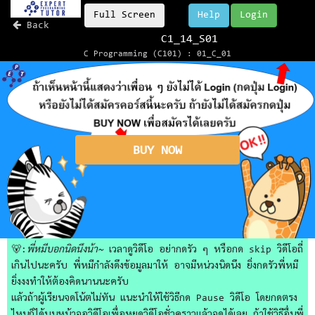
Full Screen
Help
Login
Back
C1_14_S01
C Programming (C101) : 01_C_01
BUY NOW
🐻:
พี่หมีบอกนิดนึงน้า~
เวลาดูวิดีโอ อย่ากดรัว ๆ หรือกด skip วิดีโอถี่
เกินไปนะครับ พี่หมีกำลังดึงข้อมูลมาให้ อาจมีหน่วงนิดนึง ยิ่งกดรัวพี่หมี
ยิ่งงงทำให้ต้องคิดนานนะครับ
แล้วถ้าผู้เรียนจดโน้ตไม่ทัน แนะนำให้ใช้วิธีกด Pause วิดีโอ โดยกดตรง