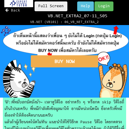
Full Screen
Help
Login
Back
VB.NET_EXTRA2_07-11_S05
VB.NET (VB101) : 06_VB_NET_EXTRA_2
BUY NOW
🐻:
พี่หมีบอกนิดนึงน้า~
เวลาดูวิดีโอ อย่ากดรัว ๆ หรือกด skip วิดีโอถี่
เกินไปนะครับ พี่หมีกำลังดึงข้อมูลมาให้ อาจมีหน่วงนิดนึง ยิ่งกดรัวพี่หมี
ยิ่งงงทำให้ต้องคิดนานนะครับ
แล้วถ้าผู้เรียนจดโน้ตไม่ทัน แนะนำให้ใช้วิธีกด Pause วิดีโอ โดยกดตรง