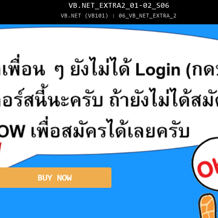
VB.NET_EXTRA2_01-02_S06
VB.NET (VB101) : 06_VB_NET_EXTRA_2
BUY NOW