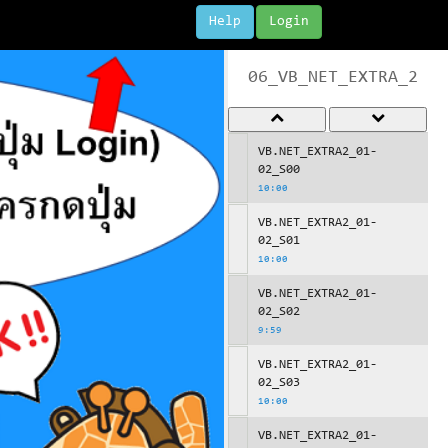
Help
Login
06_VB_NET_EXTRA_2
VB.NET_EXTRA2_01-
02_S00
10:00
VB.NET_EXTRA2_01-
02_S01
10:00
VB.NET_EXTRA2_01-
02_S02
9:59
VB.NET_EXTRA2_01-
02_S03
10:00
VB.NET_EXTRA2_01-