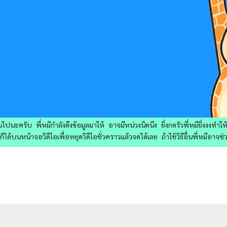
ไปนะครับ พี่หมีกำลังดึงข้อมูลมาให้ อาจมีหน่วงนิดนึง ยิ่งกดรัวพี่หมียิ่งงงทำ
ด้บนหน้าจอวิดีโอเพื่อหยุดวิดีโอชั่วคราวแล้วจดได้เลย ถ้าใช้วิธีอื่นพี่หมีอาจช่