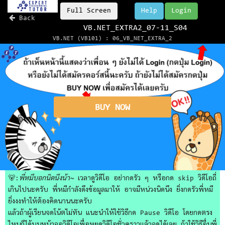
Full Screen
Help
Login
Back
VB.NET_EXTRA2_07-11_S04
VB.NET (VB101) : 06_VB_NET_EXTRA_2
BUY NOW
🐻:
พี่หมีบอกนิดนึงน้า~
เวลาดูวิดีโอ อย่ากดรัว ๆ หรือกด skip วิดีโอถี่
เกินไปนะครับ พี่หมีกำลังดึงข้อมูลมาให้ อาจมีหน่วงนิดนึง ยิ่งกดรัวพี่หมี
ยิ่งงงทำให้ต้องคิดนานนะครับ
แล้วถ้าผู้เรียนจดโน้ตไม่ทัน แนะนำให้ใช้วิธีกด Pause วิดีโอ โดยกดตรง