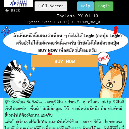
Full Screen
Help
Login
Back
Inclass_PY_01_10
Python Extra (PY101E) : PYTHON_DAY_01
BUY NOW
🐻:
พี่หมีบอกนิดนึงน้า~
เวลาดูวิดีโอ อย่ากดรัว ๆ หรือกด skip วิดีโอถี่
เกินไปนะครับ พี่หมีกำลังดึงข้อมูลมาให้ อาจมีหน่วงนิดนึง ยิ่งกดรัวพี่หมี
ยิ่งงงทำให้ต้องคิดนานนะครับ
แล้วถ้าผู้เรียนจดโน้ตไม่ทัน แนะนำให้ใช้วิธีกด Pause วิดีโอ โดยกดตรง