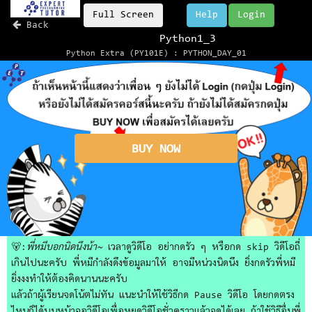
Full Screen
Help
Login
Back
Python1_3
Python Extra (PY101E) : PYTHON_DAY_01
BUY NOW
🐻:
พี่หมีบอกนิดนึงน้า~
เวลาดูวิดีโอ อย่ากดรัว ๆ หรือกด skip วิดีโอถี่
เกินไปนะครับ พี่หมีกำลังดึงข้อมูลมาให้ อาจมีหน่วงนิดนึง ยิ่งกดรัวพี่หมี
ยิ่งงงทำให้ต้องคิดนานนะครับ
แล้วถ้าผู้เรียนจดโน้ตไม่ทัน แนะนำให้ใช้วิธีกด Pause วิดีโอ โดยกดตรง