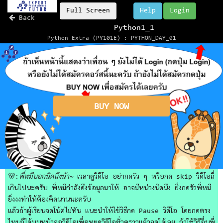
Full Screen
Help
Login
Back
Python1_1
Python Extra (PY101E) : PYTHON_DAY_01
BUY NOW
🐻:
พี่หมีบอกนิดนึงน้า~
เวลาดูวิดีโอ อย่ากดรัว ๆ หรือกด skip วิดีโอถี่
เกินไปนะครับ พี่หมีกำลังดึงข้อมูลมาให้ อาจมีหน่วงนิดนึง ยิ่งกดรัวพี่หมี
ยิ่งงงทำให้ต้องคิดนานนะครับ
แล้วถ้าผู้เรียนจดโน้ตไม่ทัน แนะนำให้ใช้วิธีกด Pause วิดีโอ โดยกดตรง