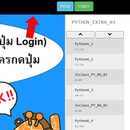
Help
Login
PYTHON_EXTRA_03
Python6_1
12:24
Python6_2
12:39
Inclass_PY_06_01
0:00
Python6_3
10:37
Inclass_PY_06_02
0:00
Python6_4
12:50