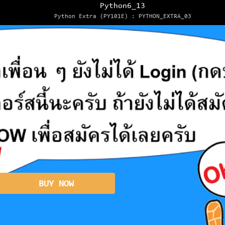
Python6_13
Python Extra (PY101E) : PYTHON_EXTRA_03
BUY NOW