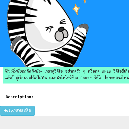
🐻:
พี่หมีบอกนิดนึงน้า~
เวลาดูวิดีโอ อย่ากดรัว ๆ หรือกด skip วิดีโอถี่เกิน
แล้วถ้าผู้เรียนจดโน้ตไม่ทัน แนะนำให้ใช้วิธีกด Pause วิดีโอ โดยกดตรงไหนก็ไ
Description:
-
Help/ช่วยเหลือ