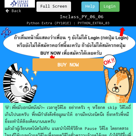
Full Screen
Help
Login
Back
Inclass_PY_06_06
Python Extra (PY101E) : PYTHON_EXTRA_03
BUY NOW
🐻:
พี่หมีบอกนิดนึงน้า~
เวลาดูวิดีโอ อย่ากดรัว ๆ หรือกด skip วิดีโอถี่
เกินไปนะครับ พี่หมีกำลังดึงข้อมูลมาให้ อาจมีหน่วงนิดนึง ยิ่งกดรัวพี่หมี
ยิ่งงงทำให้ต้องคิดนานนะครับ
แล้วถ้าผู้เรียนจดโน้ตไม่ทัน แนะนำให้ใช้วิธีกด Pause วิดีโอ โดยกดตรง