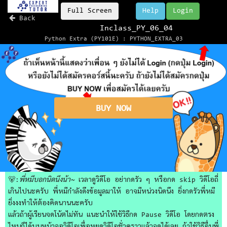
Full Screen
Help
Login
Back
Inclass_PY_06_04
Python Extra (PY101E) : PYTHON_EXTRA_03
BUY NOW
🐻:
พี่หมีบอกนิดนึงน้า~
เวลาดูวิดีโอ อย่ากดรัว ๆ หรือกด skip วิดีโอถี่
เกินไปนะครับ พี่หมีกำลังดึงข้อมูลมาให้ อาจมีหน่วงนิดนึง ยิ่งกดรัวพี่หมี
ยิ่งงงทำให้ต้องคิดนานนะครับ
แล้วถ้าผู้เรียนจดโน้ตไม่ทัน แนะนำให้ใช้วิธีกด Pause วิดีโอ โดยกดตรง