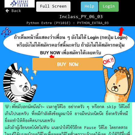
Full Screen
Help
Login
Back
Inclass_PY_06_03
Python Extra (PY101E) : PYTHON_EXTRA_03
BUY NOW
🐻:
พี่หมีบอกนิดนึงน้า~
เวลาดูวิดีโอ อย่ากดรัว ๆ หรือกด skip วิดีโอถี่
เกินไปนะครับ พี่หมีกำลังดึงข้อมูลมาให้ อาจมีหน่วงนิดนึง ยิ่งกดรัวพี่หมี
ยิ่งงงทำให้ต้องคิดนานนะครับ
แล้วถ้าผู้เรียนจดโน้ตไม่ทัน แนะนำให้ใช้วิธีกด Pause วิดีโอ โดยกดตรง