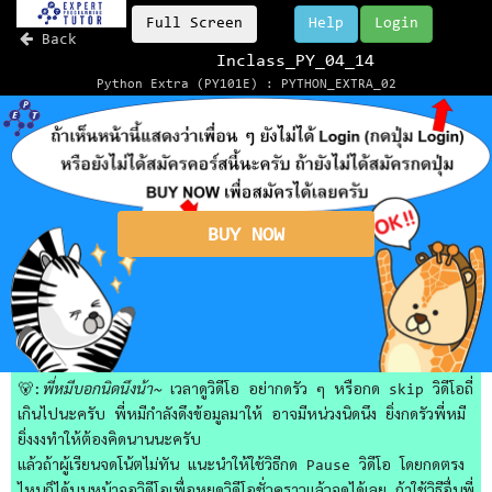
Full Screen
Help
Login
Back
Inclass_PY_04_14
Python Extra (PY101E) : PYTHON_EXTRA_02
BUY NOW
🐻:
พี่หมีบอกนิดนึงน้า~
เวลาดูวิดีโอ อย่ากดรัว ๆ หรือกด skip วิดีโอถี่
เกินไปนะครับ พี่หมีกำลังดึงข้อมูลมาให้ อาจมีหน่วงนิดนึง ยิ่งกดรัวพี่หมี
ยิ่งงงทำให้ต้องคิดนานนะครับ
แล้วถ้าผู้เรียนจดโน้ตไม่ทัน แนะนำให้ใช้วิธีกด Pause วิดีโอ โดยกดตรง