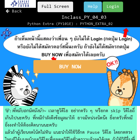
Full Screen
Help
Login
Back
Inclass_PY_04_03
Python Extra (PY101E) : PYTHON_EXTRA_02
BUY NOW
🐻:
พี่หมีบอกนิดนึงน้า~
เวลาดูวิดีโอ อย่ากดรัว ๆ หรือกด skip วิดีโอถี่
เกินไปนะครับ พี่หมีกำลังดึงข้อมูลมาให้ อาจมีหน่วงนิดนึง ยิ่งกดรัวพี่หมี
ยิ่งงงทำให้ต้องคิดนานนะครับ
แล้วถ้าผู้เรียนจดโน้ตไม่ทัน แนะนำให้ใช้วิธีกด Pause วิดีโอ โดยกดตรง