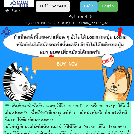
Full Screen
Help
Login
Back
Python4_8
Python Extra (PY101E) : PYTHON_EXTRA_02
BUY NOW
🐻:
พี่หมีบอกนิดนึงน้า~
เวลาดูวิดีโอ อย่ากดรัว ๆ หรือกด skip วิดีโอถี่
เกินไปนะครับ พี่หมีกำลังดึงข้อมูลมาให้ อาจมีหน่วงนิดนึง ยิ่งกดรัวพี่หมี
ยิ่งงงทำให้ต้องคิดนานนะครับ
แล้วถ้าผู้เรียนจดโน้ตไม่ทัน แนะนำให้ใช้วิธีกด Pause วิดีโอ โดยกดตรง