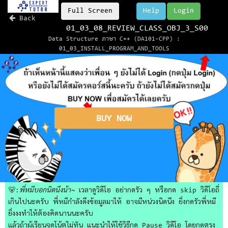
Full Screen
Help
Login
Back
01_03_08_REVIEW_CLASS_OBJ_3_S00
Data Structure ภาษา C++ (DA101-CPP) :
01_03_INSTALL_PROGRAM_AND_TOOLS
BUY NOW
🐻:
พี่หมีบอกนิดนึงน้า~
เวลาดูวิดีโอ อย่ากดรัว ๆ หรือกด skip วิดีโอถี่
เกินไปนะครับ พี่หมีกำลังดึงข้อมูลมาให้ อาจมีหน่วงนิดนึง ยิ่งกดรัวพี่หมี
ยิ่งงงทำให้ต้องคิดนานนะครับ
แล้วถ้าผู้เรียนจดโน้ตไม่ทัน แนะนำให้ใช้วิธีกด Pause วิดีโอ โดยกดตรง