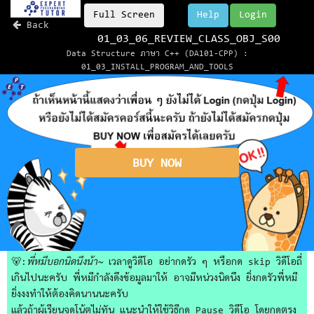
Full Screen
Help
Login
Back
01_03_06_REVIEW_CLASS_OBJ_S00
Data Structure ภาษา C++ (DA101-CPP) :
01_03_INSTALL_PROGRAM_AND_TOOLS
BUY NOW
🐻:
พี่หมีบอกนิดนึงน้า~
เวลาดูวิดีโอ อย่ากดรัว ๆ หรือกด skip วิดีโอถี่
เกินไปนะครับ พี่หมีกำลังดึงข้อมูลมาให้ อาจมีหน่วงนิดนึง ยิ่งกดรัวพี่หมี
ยิ่งงงทำให้ต้องคิดนานนะครับ
แล้วถ้าผู้เรียนจดโน้ตไม่ทัน แนะนำให้ใช้วิธีกด Pause วิดีโอ โดยกดตรง