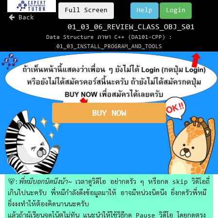
Full Screen
Help
Login
Back
01_03_06_REVIEW_CLASS_OBJ_S01
Data Structure ภาษา C++ (DA101-CPP) :
01_03_INSTALL_PROGRAM_AND_TOOLS
BUY NOW
🐻:
พี่หมีบอกนิดนึงน้า~
เวลาดูวิดีโอ อย่ากดรัว ๆ หรือกด skip วิดีโอถี่
เกินไปนะครับ พี่หมีกำลังดึงข้อมูลมาให้ อาจมีหน่วงนิดนึง ยิ่งกดรัวพี่หมี
ยิ่งงงทำให้ต้องคิดนานนะครับ
แล้วถ้าผู้เรียนจดโน้ตไม่ทัน แนะนำให้ใช้วิธีกด Pause วิดีโอ โดยกดตรง