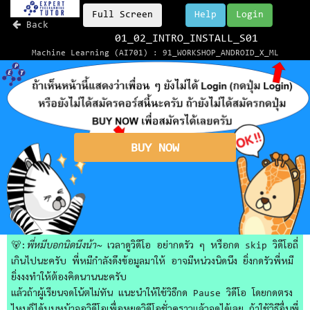
Full Screen
Help
Login
Back
01_02_INTRO_INSTALL_S01
Machine Learning (AI701) : 91_WORKSHOP_ANDROID_X_ML
BUY NOW
🐻:
พี่หมีบอกนิดนึงน้า~
เวลาดูวิดีโอ อย่ากดรัว ๆ หรือกด skip วิดีโอถี่
เกินไปนะครับ พี่หมีกำลังดึงข้อมูลมาให้ อาจมีหน่วงนิดนึง ยิ่งกดรัวพี่หมี
ยิ่งงงทำให้ต้องคิดนานนะครับ
แล้วถ้าผู้เรียนจดโน้ตไม่ทัน แนะนำให้ใช้วิธีกด Pause วิดีโอ โดยกดตรง