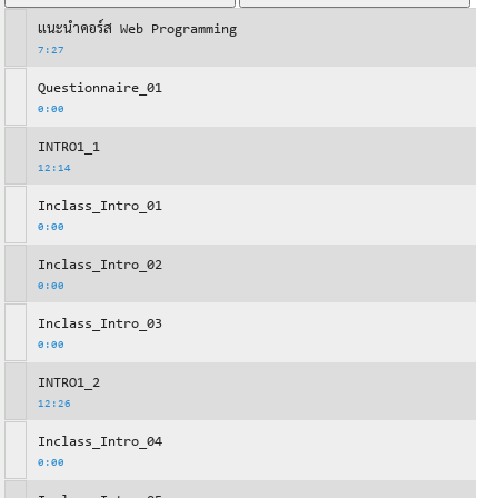
แนะนำคอร์ส Web Programming
7:27
Questionnaire_01
0:00
INTRO1_1
12:14
Inclass_Intro_01
0:00
Inclass_Intro_02
0:00
Inclass_Intro_03
0:00
INTRO1_2
12:26
Inclass_Intro_04
0:00