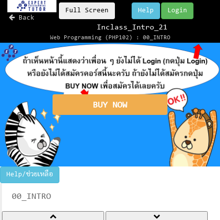
Full Screen
Help
Login
Back
Inclass_Intro_21
Web Programming (PHP102) : 00_INTRO
BUY NOW
Help/ช่วยเหลือ
00_INTRO