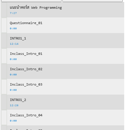
แนะนำคอร์ส Web Programming
7:27
Questionnaire_01
0:00
INTRO1_1
12:14
Inclass_Intro_01
0:00
Inclass_Intro_02
0:00
Inclass_Intro_03
0:00
INTRO1_2
12:26
Inclass_Intro_04
0:00