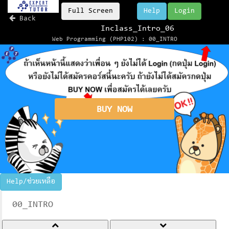
Full Screen
Help
Login
Back
Inclass_Intro_06
Web Programming (PHP102) : 00_INTRO
BUY NOW
Help/ช่วยเหลือ
00_INTRO