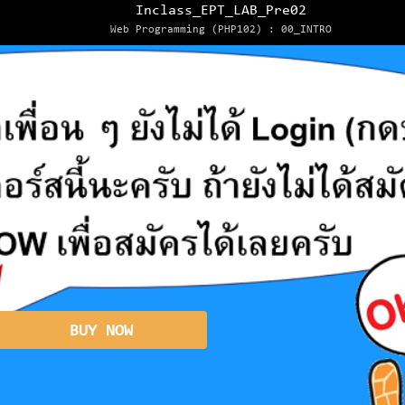
Inclass_EPT_LAB_Pre02
Web Programming (PHP102) : 00_INTRO
BUY NOW