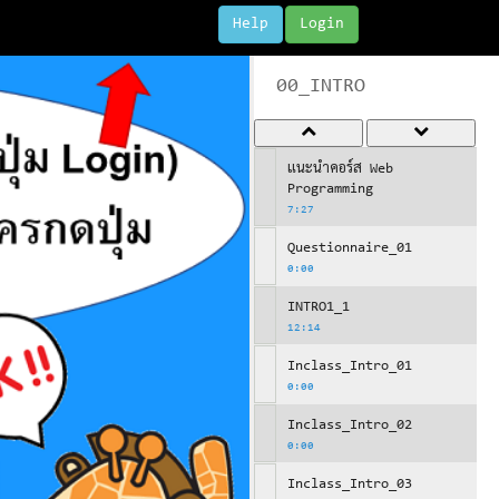
Help
Login
00_INTRO
แนะนำคอร์ส Web
Programming
7:27
Questionnaire_01
0:00
INTRO1_1
12:14
Inclass_Intro_01
0:00
Inclass_Intro_02
0:00
Inclass_Intro_03