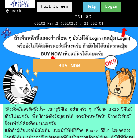
Full Screen
Help
Login
Back
CS1_06
CS102 Part2 (CS102E) : 22_CS2_01
BUY NOW
🐻:
พี่หมีบอกนิดนึงน้า~
เวลาดูวิดีโอ อย่ากดรัว ๆ หรือกด skip วิดีโอถี่
เกินไปนะครับ พี่หมีกำลังดึงข้อมูลมาให้ อาจมีหน่วงนิดนึง ยิ่งกดรัวพี่หมี
ยิ่งงงทำให้ต้องคิดนานนะครับ
แล้วถ้าผู้เรียนจดโน้ตไม่ทัน แนะนำให้ใช้วิธีกด Pause วิดีโอ โดยกดตรง