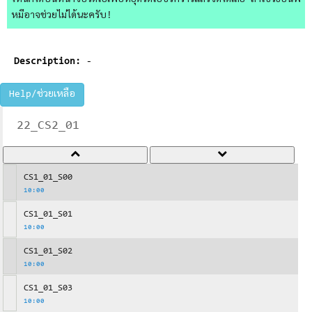
ไหนก็ได้บนหน้าจอวิดีโอเพื่อหยุดวิดีโอชั่วคราวแล้วจดได้เลย ถ้าใช้วิธีอื่นพี่
หมีอาจช่วยไม่ได้นะครับ!
Description:
-
Help/ช่วยเหลือ
22_CS2_01
CS1_01_S00
10:00
CS1_01_S01
10:00
CS1_01_S02
10:00
CS1_01_S03
10:00