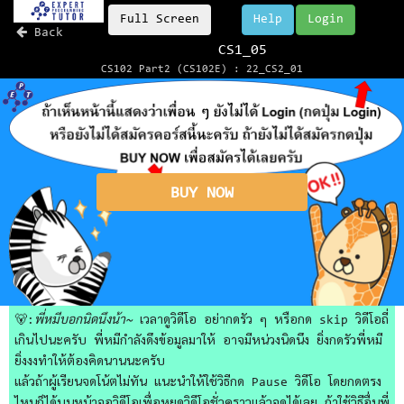
Full Screen
Help
Login
Back
CS1_05
CS102 Part2 (CS102E) : 22_CS2_01
BUY NOW
🐻:
พี่หมีบอกนิดนึงน้า~
เวลาดูวิดีโอ อย่ากดรัว ๆ หรือกด skip วิดีโอถี่
เกินไปนะครับ พี่หมีกำลังดึงข้อมูลมาให้ อาจมีหน่วงนิดนึง ยิ่งกดรัวพี่หมี
ยิ่งงงทำให้ต้องคิดนานนะครับ
แล้วถ้าผู้เรียนจดโน้ตไม่ทัน แนะนำให้ใช้วิธีกด Pause วิดีโอ โดยกดตรง