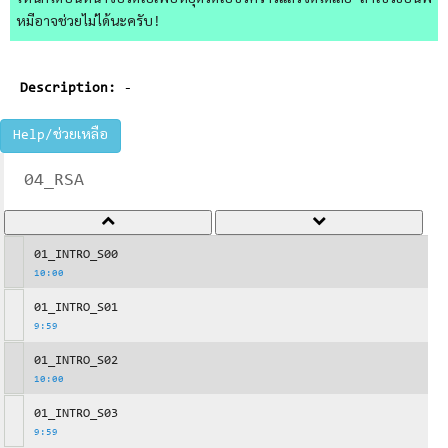
ไหนก็ได้บนหน้าจอวิดีโอเพื่อหยุดวิดีโอชั่วคราวแล้วจดได้เลย ถ้าใช้วิธีอื่นพี่
หมีอาจช่วยไม่ได้นะครับ!
Description:
-
Help/ช่วยเหลือ
04_RSA
01_INTRO_S00
10:00
01_INTRO_S01
9:59
01_INTRO_S02
10:00
01_INTRO_S03
9:59