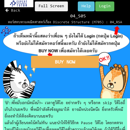
Full Screen
Help
Login
Back
04_S05
คอร์สทบทวนคณิตศาสตร์เรื่อง Discrete Structure (M705) : 04_RSA
BUY NOW
🐻:
พี่หมีบอกนิดนึงน้า~
เวลาดูวิดีโอ อย่ากดรัว ๆ หรือกด skip วิดีโอถี่
เกินไปนะครับ พี่หมีกำลังดึงข้อมูลมาให้ อาจมีหน่วงนิดนึง ยิ่งกดรัวพี่หมี
ยิ่งงงทำให้ต้องคิดนานนะครับ
แล้วถ้าผู้เรียนจดโน้ตไม่ทัน แนะนำให้ใช้วิธีกด Pause วิดีโอ โดยกดตรง