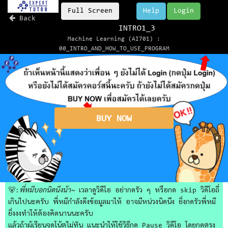
Full Screen
Help
Login
Back
INTRO1_3
Machine Learning (AI701) :
00_INTRO_AND_HOW_TO_USE_PROGRAM
BUY NOW
🐻:
พี่หมีบอกนิดนึงน้า~
เวลาดูวิดีโอ อย่ากดรัว ๆ หรือกด skip วิดีโอถี่
เกินไปนะครับ พี่หมีกำลังดึงข้อมูลมาให้ อาจมีหน่วงนิดนึง ยิ่งกดรัวพี่หมี
ยิ่งงงทำให้ต้องคิดนานนะครับ
แล้วถ้าผู้เรียนจดโน้ตไม่ทัน แนะนำให้ใช้วิธีกด Pause วิดีโอ โดยกดตรง