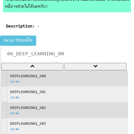
ไหนก็ได้บนหน้าจอวิดีโอเพื่อหยุดวิดีโอชั่วคราวแล้วจดได้เลย ถ้าใช้วิธีอื่นพี่
หมีอาจช่วยไม่ได้นะครับ!
Description:
-
Help/ช่วยเหลือ
06_DEEP_LEARNING_00
DEEPLEARNING1_S00
10:00
DEEPLEARNING1_S01
10:00
DEEPLEARNING1_S02
10:00
DEEPLEARNING1_S03
10:00