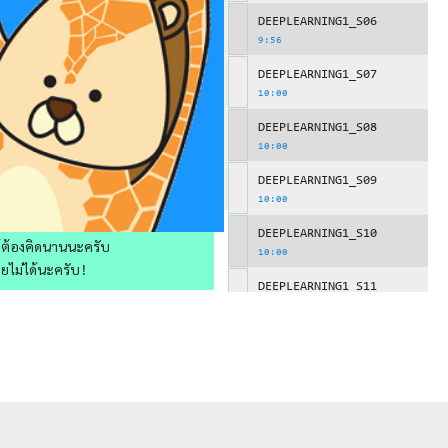
DEEPLEARNING1_S06
9:56
DEEPLEARNING1_S07
10:00
DEEPLEARNING1_S08
10:00
DEEPLEARNING1_S09
10:00
DEEPLEARNING1_S10
ให้ต้องคิดนานนะครับ
10:00
วยไม่ได้นะครับ!
DEEPLEARNING1_S11
10:00
DEEPLEARNING1_S12
10:00
DEEPLEARNING1_S13
9:56
DEEPLEARNING1_S14