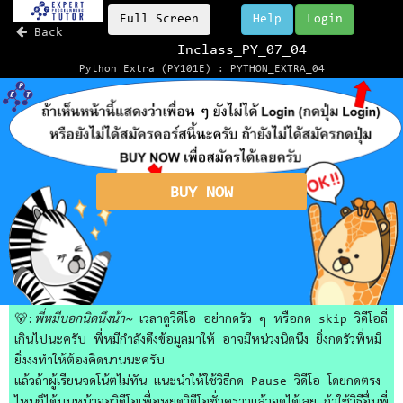
Full Screen
Help
Login
Back
Inclass_PY_07_04
Python Extra (PY101E) : PYTHON_EXTRA_04
BUY NOW
🐻:
พี่หมีบอกนิดนึงน้า~
เวลาดูวิดีโอ อย่ากดรัว ๆ หรือกด skip วิดีโอถี่
เกินไปนะครับ พี่หมีกำลังดึงข้อมูลมาให้ อาจมีหน่วงนิดนึง ยิ่งกดรัวพี่หมี
ยิ่งงงทำให้ต้องคิดนานนะครับ
แล้วถ้าผู้เรียนจดโน้ตไม่ทัน แนะนำให้ใช้วิธีกด Pause วิดีโอ โดยกดตรง