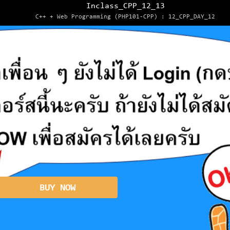
Inclass_CPP_12_13
C++ + Web Programming (PHP101-CPP) : 12_CPP_DAY_12
BUY NOW