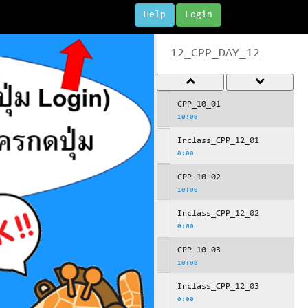
Help
Login
12_CPP_DAY_12
CPP_10_01
10:00
Inclass_CPP_12_01
0:00
CPP_10_02
10:00
Inclass_CPP_12_02
0:00
CPP_10_03
10:00
Inclass_CPP_12_03
0:00