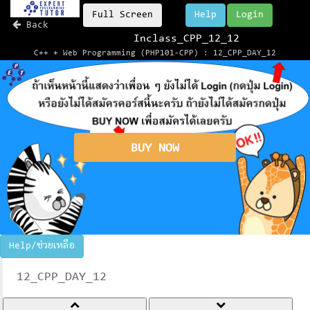
Full Screen
Help
Login
Back
Inclass_CPP_12_12
C++ + Web Programming (PHP101-CPP) : 12_CPP_DAY_12
BUY NOW
Help/ช่วยเหลือ
12_CPP_DAY_12