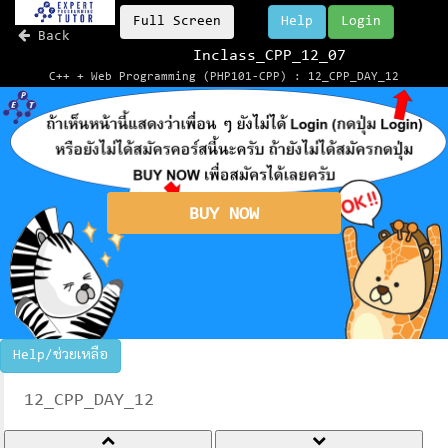
Full Screen
Help
Login
Back
Inclass_CPP_12_07
C++ + Web Programming (PHP101-CPP) : 12_CPP_DAY_12
BUY NOW
Help/ช่วยเหลือ
12_CPP_DAY_12