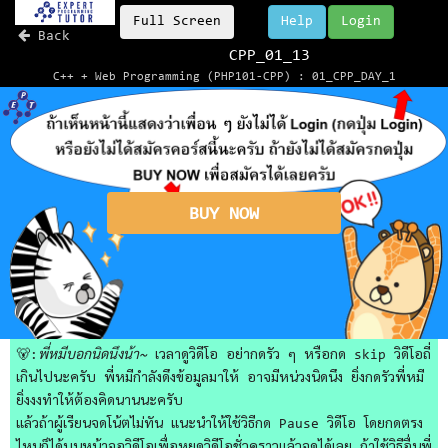
Full Screen
Help
Login
Back
CPP_01_13
C++ + Web Programming (PHP101-CPP) : 01_CPP_DAY_1
BUY NOW
🐻:
พี่หมีบอกนิดนึงน้า~
เวลาดูวิดีโอ อย่ากดรัว ๆ หรือกด skip วิดีโอถี่
เกินไปนะครับ พี่หมีกำลังดึงข้อมูลมาให้ อาจมีหน่วงนิดนึง ยิ่งกดรัวพี่หมี
ยิ่งงงทำให้ต้องคิดนานนะครับ
แล้วถ้าผู้เรียนจดโน้ตไม่ทัน แนะนำให้ใช้วิธีกด Pause วิดีโอ โดยกดตรง