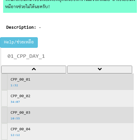
ไหนก็ได้บนหน้าจอวิดีโอเพื่อหยุดวิดีโอชั่วคราวแล้วจดได้เลย ถ้าใช้วิธีอื่นพี่
หมีอาจช่วยไม่ได้นะครับ!
Description:
-
Help/ช่วยเหลือ
01_CPP_DAY_1
CPP_00_01
1:32
CPP_00_02
34:07
CPP_00_03
10:55
CPP_00_04
12:12