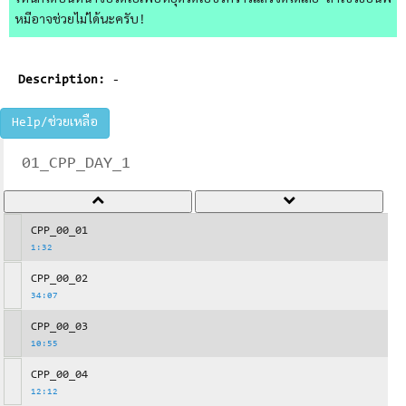
ไหนก็ได้บนหน้าจอวิดีโอเพื่อหยุดวิดีโอชั่วคราวแล้วจดได้เลย ถ้าใช้วิธีอื่นพี่
หมีอาจช่วยไม่ได้นะครับ!
Description:
-
Help/ช่วยเหลือ
01_CPP_DAY_1
CPP_00_01
1:32
CPP_00_02
34:07
CPP_00_03
10:55
CPP_00_04
12:12