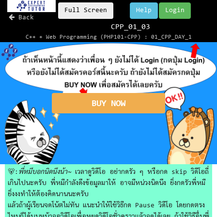
Full Screen
Help
Login
Back
CPP_01_03
C++ + Web Programming (PHP101-CPP) : 01_CPP_DAY_1
BUY NOW
🐻:
พี่หมีบอกนิดนึงน้า~
เวลาดูวิดีโอ อย่ากดรัว ๆ หรือกด skip วิดีโอถี่
เกินไปนะครับ พี่หมีกำลังดึงข้อมูลมาให้ อาจมีหน่วงนิดนึง ยิ่งกดรัวพี่หมี
ยิ่งงงทำให้ต้องคิดนานนะครับ
แล้วถ้าผู้เรียนจดโน้ตไม่ทัน แนะนำให้ใช้วิธีกด Pause วิดีโอ โดยกดตรง