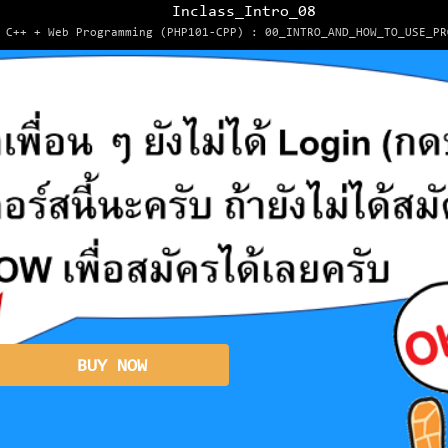
Inclass_Intro_08
C++ + Web Programming (PHP101-CPP) : 00_INTRO_AND_HOW_TO_USE_PR
BUY NOW