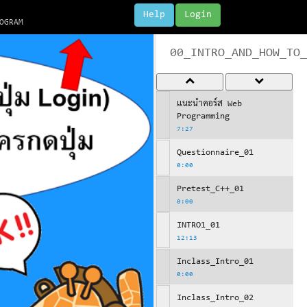
Help
Login
OGRAM
00_INTRO_AND_HOW_TO_
แนะนำคอร์ส Web
Programming
7:27
Questionnaire_01
0:00
Pretest_C++_01
0:00
INTRO1_01
12:13
Inclass_Intro_01
0:00
Inclass_Intro_02