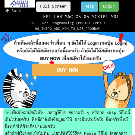
Full Screen
Help
Login
Back
EPT_LAB_MAC_OS_05_SCRIPT_S01
C++ + Web Programming (PHP101-CPP) :
00_INTRO_AND_HOW_TO_USE_PROGRAM
BUY NOW
🐻:
พี่หมีบอกนิดนึงน้า~
เวลาดูวิดีโอ อย่ากดรัว ๆ หรือกด skip วิดีโอถี่
เกินไปนะครับ พี่หมีกำลังดึงข้อมูลมาให้ อาจมีหน่วงนิดนึง ยิ่งกดรัวพี่หมี
ยิ่งงงทำให้ต้องคิดนานนะครับ
แล้วถ้าผู้เรียนจดโน้ตไม่ทัน แนะนำให้ใช้วิธีกด Pause วิดีโอ โดยกดตรง