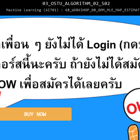
03_OSTU_ALGORITHM_02_S02
Machine Learning (AI701) : 68_WORKSHOP_08_GMM_MLE_MAP_ESTIMAT
BUY NOW