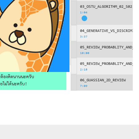
03_OSTU_ALGORITHM_02_S02
1:04
04_GENERATIVE_VS_DISCRIMINA
3:37
05_REVIEW_PROBABLITY_AND_BA
10:00
05_REVIEW_PROBABLITY_AND_BA
2:18
ให้ต้องคิดนานนะครับ
06_GUASSIAN_2D_REVIEW
วยไม่ได้นะครับ!
7:09
07_MULTIVARIATE_GUASSIAN_RE
10:00
07_MULTIVARIATE_GUASSIAN_RE
2:04
08_MLE_01_S00
10:00