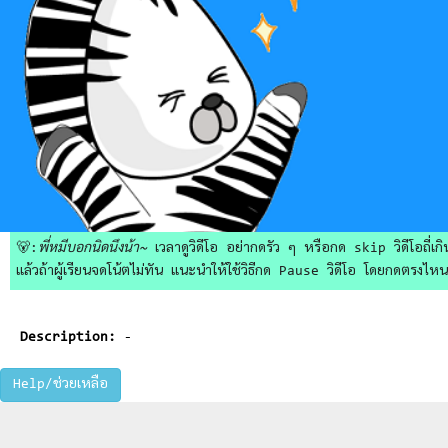
🐻:
พี่หมีบอกนิดนึงน้า~
เวลาดูวิดีโอ อย่ากดรัว ๆ หรือกด skip วิดีโอถี่เกิน
แล้วถ้าผู้เรียนจดโน้ตไม่ทัน แนะนำให้ใช้วิธีกด Pause วิดีโอ โดยกดตรงไหนก็ไ
Description:
-
Help/ช่วยเหลือ