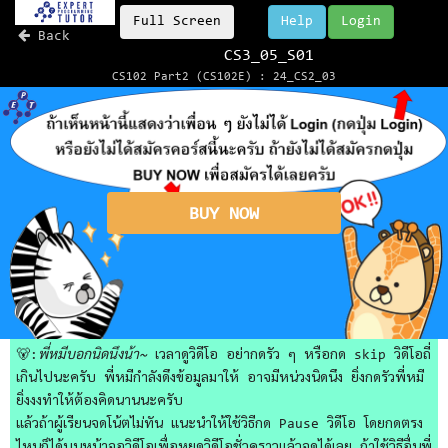
Full Screen
Help
Login
Back
CS3_05_S01
CS102 Part2 (CS102E) : 24_CS2_03
BUY NOW
🐻:
พี่หมีบอกนิดนึงน้า~
เวลาดูวิดีโอ อย่ากดรัว ๆ หรือกด skip วิดีโอถี่
เกินไปนะครับ พี่หมีกำลังดึงข้อมูลมาให้ อาจมีหน่วงนิดนึง ยิ่งกดรัวพี่หมี
ยิ่งงงทำให้ต้องคิดนานนะครับ
แล้วถ้าผู้เรียนจดโน้ตไม่ทัน แนะนำให้ใช้วิธีกด Pause วิดีโอ โดยกดตรง