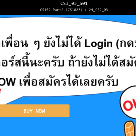
CS3_03_S01
CS102 Part2 (CS102E) : 24_CS2_03
BUY NOW