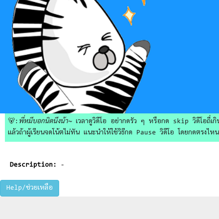
🐻:
พี่หมีบอกนิดนึงน้า~
เวลาดูวิดีโอ อย่ากดรัว ๆ หรือกด skip วิดีโอถี่เกิน
แล้วถ้าผู้เรียนจดโน้ตไม่ทัน แนะนำให้ใช้วิธีกด Pause วิดีโอ โดยกดตรงไหนก็ไ
Description:
-
Help/ช่วยเหลือ