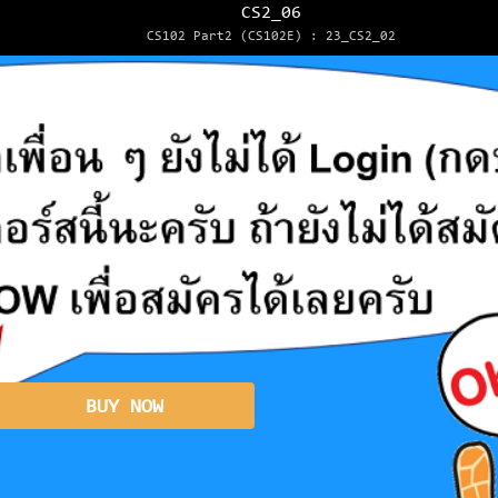
CS2_06
CS102 Part2 (CS102E) : 23_CS2_02
BUY NOW