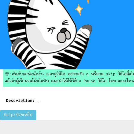
🐻:
พี่หมีบอกนิดนึงน้า~
เวลาดูวิดีโอ อย่ากดรัว ๆ หรือกด skip วิดีโอถี่เกิน
แล้วถ้าผู้เรียนจดโน้ตไม่ทัน แนะนำให้ใช้วิธีกด Pause วิดีโอ โดยกดตรงไหนก็ไ
Description:
-
Help/ช่วยเหลือ