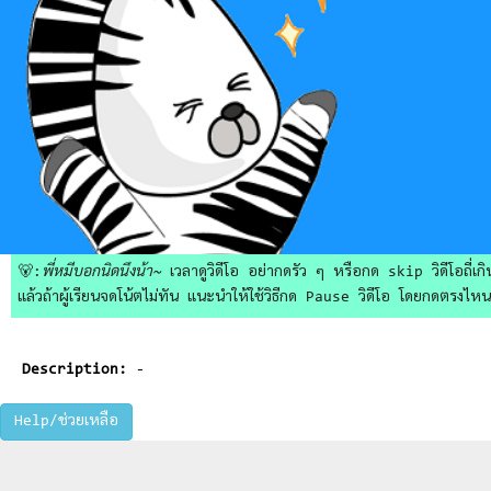
🐻:
พี่หมีบอกนิดนึงน้า~
เวลาดูวิดีโอ อย่ากดรัว ๆ หรือกด skip วิดีโอถี่เกิน
แล้วถ้าผู้เรียนจดโน้ตไม่ทัน แนะนำให้ใช้วิธีกด Pause วิดีโอ โดยกดตรงไหนก็ไ
Description:
-
Help/ช่วยเหลือ