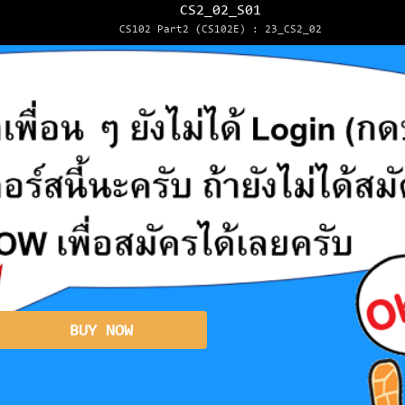
CS2_02_S01
CS102 Part2 (CS102E) : 23_CS2_02
BUY NOW