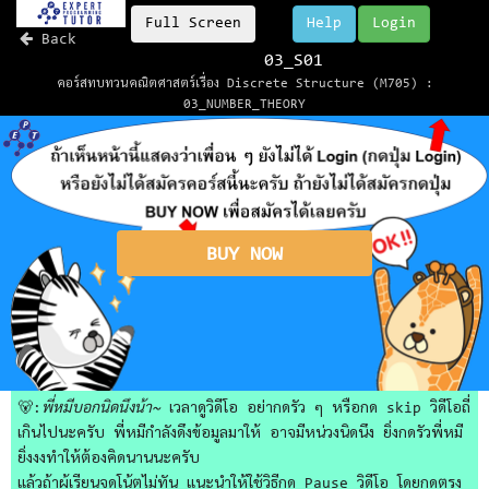
Full Screen
Help
Login
Back
03_S01
คอร์สทบทวนคณิตศาสตร์เรื่อง Discrete Structure (M705) :
03_NUMBER_THEORY
BUY NOW
🐻:
พี่หมีบอกนิดนึงน้า~
เวลาดูวิดีโอ อย่ากดรัว ๆ หรือกด skip วิดีโอถี่
เกินไปนะครับ พี่หมีกำลังดึงข้อมูลมาให้ อาจมีหน่วงนิดนึง ยิ่งกดรัวพี่หมี
ยิ่งงงทำให้ต้องคิดนานนะครับ
แล้วถ้าผู้เรียนจดโน้ตไม่ทัน แนะนำให้ใช้วิธีกด Pause วิดีโอ โดยกดตรง