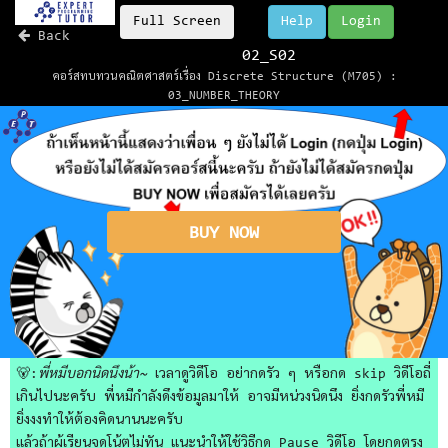
Full Screen
Help
Login
Back
02_S02
คอร์สทบทวนคณิตศาสตร์เรื่อง Discrete Structure (M705) :
03_NUMBER_THEORY
BUY NOW
🐻:
พี่หมีบอกนิดนึงน้า~
เวลาดูวิดีโอ อย่ากดรัว ๆ หรือกด skip วิดีโอถี่
เกินไปนะครับ พี่หมีกำลังดึงข้อมูลมาให้ อาจมีหน่วงนิดนึง ยิ่งกดรัวพี่หมี
ยิ่งงงทำให้ต้องคิดนานนะครับ
แล้วถ้าผู้เรียนจดโน้ตไม่ทัน แนะนำให้ใช้วิธีกด Pause วิดีโอ โดยกดตรง