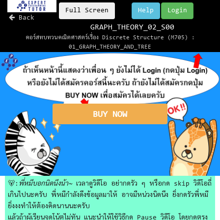
Full Screen
Help
Login
Back
GRAPH_THEORY_02_S00
คอร์สทบทวนคณิตศาสตร์เรื่อง Discrete Structure (M705) :
01_GRAPH_THEORY_AND_TREE
BUY NOW
🐻:
พี่หมีบอกนิดนึงน้า~
เวลาดูวิดีโอ อย่ากดรัว ๆ หรือกด skip วิดีโอถี่
เกินไปนะครับ พี่หมีกำลังดึงข้อมูลมาให้ อาจมีหน่วงนิดนึง ยิ่งกดรัวพี่หมี
ยิ่งงงทำให้ต้องคิดนานนะครับ
แล้วถ้าผู้เรียนจดโน้ตไม่ทัน แนะนำให้ใช้วิธีกด Pause วิดีโอ โดยกดตรง