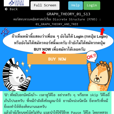
Full Screen
Help
Login
Back
GRAPH_THEORY_01_S13
คอร์สทบทวนคณิตศาสตร์เรื่อง Discrete Structure (M705) :
01_GRAPH_THEORY_AND_TREE
BUY NOW
🐻:
พี่หมีบอกนิดนึงน้า~
เวลาดูวิดีโอ อย่ากดรัว ๆ หรือกด skip วิดีโอถี่
เกินไปนะครับ พี่หมีกำลังดึงข้อมูลมาให้ อาจมีหน่วงนิดนึง ยิ่งกดรัวพี่หมี
ยิ่งงงทำให้ต้องคิดนานนะครับ
แล้วถ้าผู้เรียนจดโน้ตไม่ทัน แนะนำให้ใช้วิธีกด Pause วิดีโอ โดยกดตรง