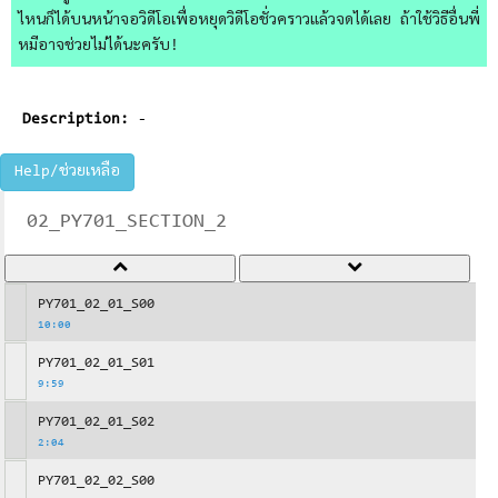
ไหนก็ได้บนหน้าจอวิดีโอเพื่อหยุดวิดีโอชั่วคราวแล้วจดได้เลย ถ้าใช้วิธีอื่นพี่
หมีอาจช่วยไม่ได้นะครับ!
Description:
-
Help/ช่วยเหลือ
02_PY701_SECTION_2
PY701_02_01_S00
10:00
PY701_02_01_S01
9:59
PY701_02_01_S02
2:04
PY701_02_02_S00